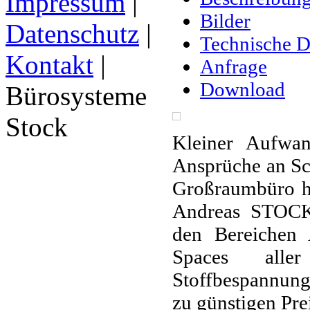
Impressum
|
Bilder
Datenschutz
|
Technische D
Kontakt
|
Anfrage
Download
Bürosysteme
Stock
Kleiner Aufwa
Ansprüche an Sch
Großraumbüro ha
Andreas STOCK 
den Bereichen 
Spaces alle
Stoffbespannung
zu günstigen Prei