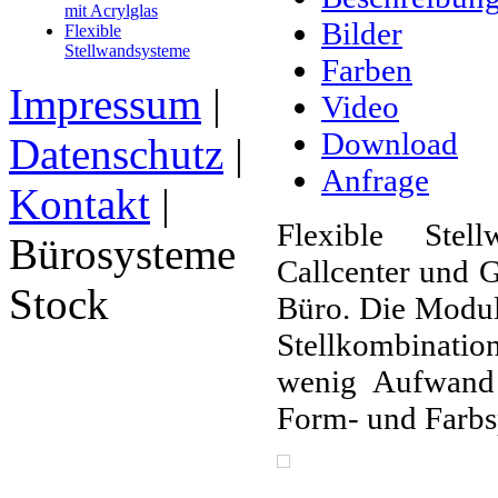
mit Acrylglas
Bilder
Flexible
Stellwandsysteme
Farben
Impressum
|
Video
Download
Datenschutz
|
Anfrage
Kontakt
|
Flexible Stel
Bürosysteme
Callcenter und 
Stock
Büro. Die Modul
Stellkombinatio
wenig Aufwand
Form- und Farbsp